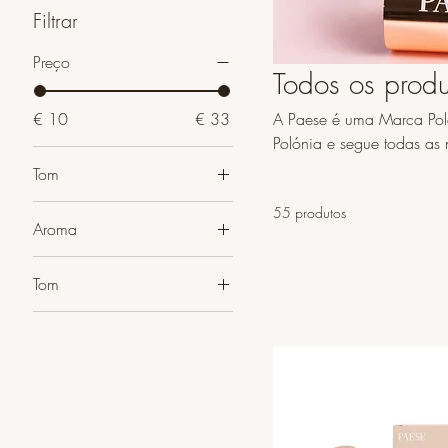
Filtrar
Preço
Todos os produ
€ 10
€ 33
A Paese é uma Marca Pola
Polónia e segue todas as norm
são Vegan e Cruelty Free, ou seja, nã
Tom
têm sempre ingredientes 
55 produtos
Aroma
Cherry
Tom
Coffe
01
Raspberry
1
02
03
10