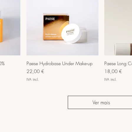
10%
Paese Hydrobase Under Make-up
Paese Long Co
Preço
Preço
22,00 €
18,00 €
IVA incl.
IVA incl.
Ver mais