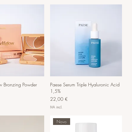
ow Bronzing Powder
Paese Serum Triple Hyaluronic Acid
1,5%
Preço
22,00 €
IVA incl.
Novo