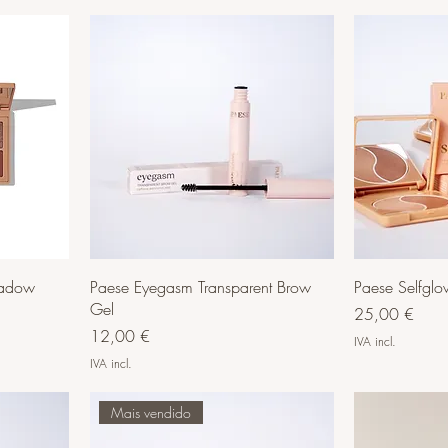
hadow
Paese Eyegasm Transparent Brow
Paese Selfgl
Gel
Preço
25,00 €
Preço
12,00 €
IVA incl.
IVA incl.
Mais vendido