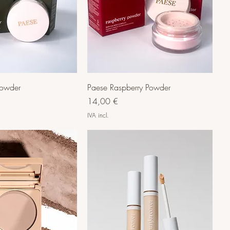
Powder
Paese Raspberry Powder
Preço
14,00 €
IVA incl.