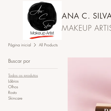
ANA C. SILV
MAKEUP ARTIS
Página inicial
All Products
Buscar por
Todos os produtos
Lábios
Olhos
Rosto
Skincare