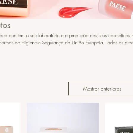
tos
ca que tem o seu laboratório e a produção dos seus cosméticos 
as de Higiene e Segurança da União Europeia. Todos os produtos
o são testados em animais. Alguns são também Gluten-free e
ativos na sua composição.
Mostrar anteriores