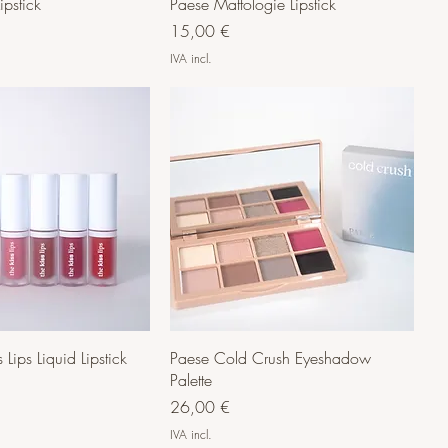
ipstick
Paese Mattologie Lipstick
Preço
15,00 €
IVA incl.
 Lips Liquid Lipstick
Paese Cold Crush Eyeshadow
Palette
Preço
26,00 €
IVA incl.