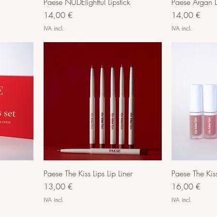
Paese NUDElightful Lipstick
Paese Argan L
Preço
Preço
14,00 €
14,00 €
IVA incl.
IVA incl.
Paese The Kiss Lips Lip Liner
Paese The Kiss
Preço
Preço
13,00 €
16,00 €
IVA incl.
IVA incl.