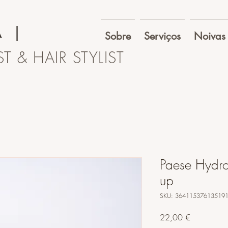
A
|
Sobre
Serviços
Noivas
T & HAIR STYLIST
Paese Hydr
up
SKU: 36411537613519
Preço
22,00 €