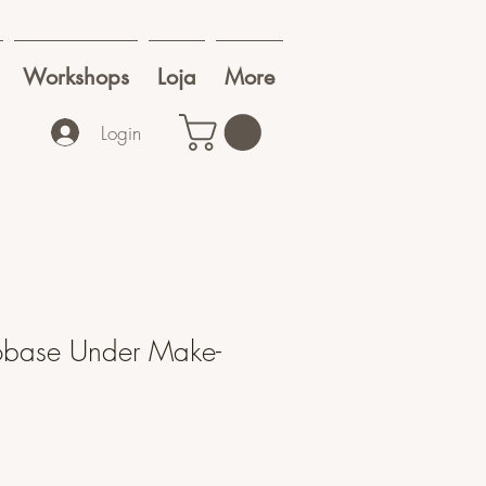
Workshops
Loja
More
Login
obase Under Make-
1