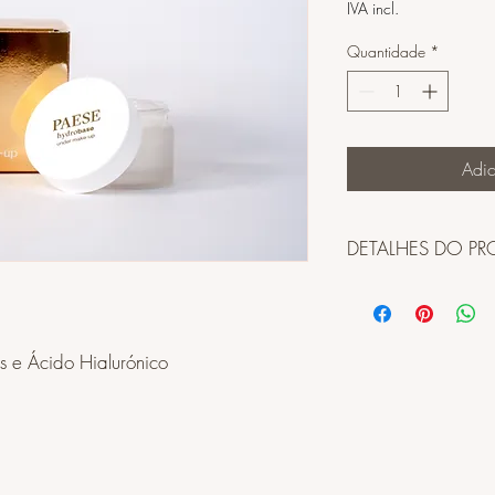
IVA incl.
Quantidade
*
Adic
DETALHES DO P
Ingredientes: AQUA
BUTYLENE GLYCOL, 
DIMETHICONE CROSS
 e Ácido Hialurónico
GLYCERIN, AMMON
ACRYLOYLDIMETHYLT
MYRISTOYL TRIPEPTI
BIOSACCHARIDE GU
HYDROXYPROPYL BIS
PHENOXYETHANOL, E